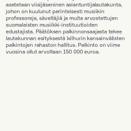
asetetaan viisijäseninen asiantuntijalautakunta,
johon on kuulunut perinteisesti musiikin
professoreja, säveltäjiä ja muita arvostettujen
suomalaisten musiikki-instituutioiden
edustajista. Päätöksen palkinnonsaajasta tekee
lautakunnan esityksestä Wihurin kansainvälisten
palkintojen rahaston hallitus. Palkinto on viime
vuosina ollut arvoltaan 150 000 euroa.
Suodata
Kansallisuus: Russia
+
Vuosi: 2009
+