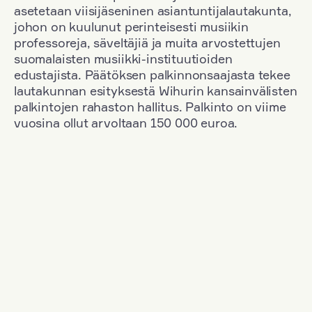
asetetaan viisijäseninen asiantuntijalautakunta,
johon on kuulunut perinteisesti musiikin
professoreja, säveltäjiä ja muita arvostettujen
suomalaisten musiikki-instituutioiden
edustajista. Päätöksen palkinnonsaajasta tekee
lautakunnan esityksestä Wihurin kansainvälisten
palkintojen rahaston hallitus. Palkinto on viime
vuosina ollut arvoltaan 150 000 euroa.
Suodata
Kansallisuus: Russia
+
Vuosi: 1953
+