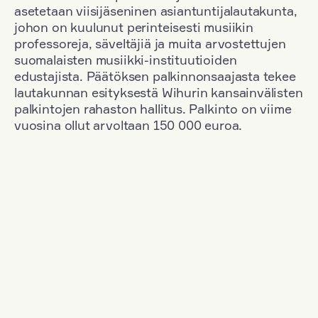
asetetaan viisijäseninen asiantuntijalautakunta,
johon on kuulunut perinteisesti musiikin
professoreja, säveltäjiä ja muita arvostettujen
suomalaisten musiikki-instituutioiden
edustajista. Päätöksen palkinnonsaajasta tekee
lautakunnan esityksestä Wihurin kansainvälisten
palkintojen rahaston hallitus. Palkinto on viime
vuosina ollut arvoltaan 150 000 euroa.
Suodata
Kansallisuus: Russia
+
Vuosi: 2020
+