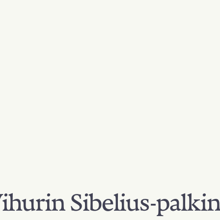
hurin Sibelius-palki