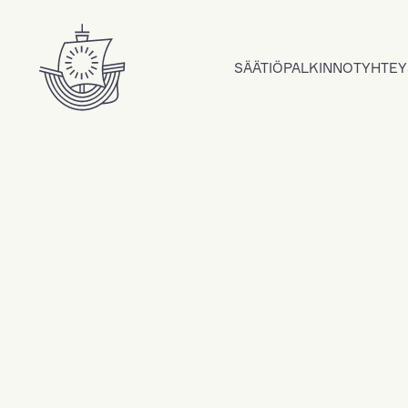
Hyppää sisältöön
SÄÄTIÖ
PALKINNOT
YHTEY