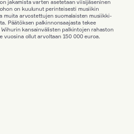
on jakamista varten asetetaan viisijäseninen
johon on kuulunut perinteisesti musiikin
 ja muita arvostettujen suomalaisten musiikki-
sta. Päätöksen palkinnonsaajasta tekee
 Wihurin kansainvälisten palkintojen rahaston
ime vuosina ollut arvoltaan 150 000 euroa.
+
Vuosi: 1965
+