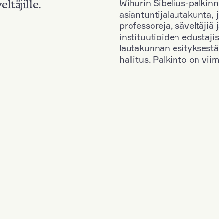
Wihurin Sibelius-palkinn
eltäjille.
asiantuntijalautakunta, 
professoreja, säveltäjiä
instituutioiden edustaji
lautakunnan esityksestä
hallitus. Palkinto on vi
Kansallisuus: South Korea