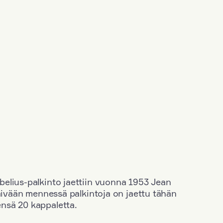
elius-palkinto jaettiin vuonna 1953 Jean
äivään mennessä palkintoja on jaettu tähän
nsä 20 kappaletta.