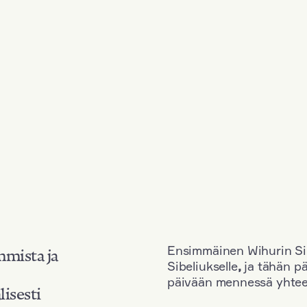
Ensimmäinen Wihurin Sib
mmista ja
Sibeliukselle
,
ja tähän p
päivään mennessä yhtee
lisesti