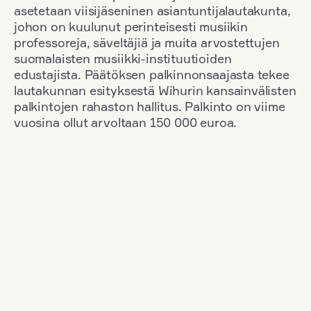
asetetaan viisijäseninen asiantuntijalautakunta,
johon on kuulunut perinteisesti musiikin
professoreja, säveltäjiä ja muita arvostettujen
suomalaisten musiikki-instituutioiden
edustajista. Päätöksen palkinnonsaajasta tekee
lautakunnan esityksestä Wihurin kansainvälisten
palkintojen rahaston hallitus. Palkinto on viime
vuosina ollut arvoltaan 150 000 euroa.
Suodata
Kansallisuus: South Korea
+
Vuosi: 1963
+