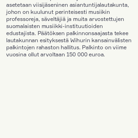
asetetaan viisijäseninen asiantuntijalautakunta,
johon on kuulunut perinteisesti musiikin
professoreja, säveltäjiä ja muita arvostettujen
suomalaisten musiikki-instituutioiden
edustajista. Päätöksen palkinnonsaajasta tekee
lautakunnan esityksestä Wihurin kansainvälisten
palkintojen rahaston hallitus. Palkinto on viime
vuosina ollut arvoltaan 150 000 euroa.
Suodata
Kansallisuus: South Korea
+
Vuosi: 2020
+