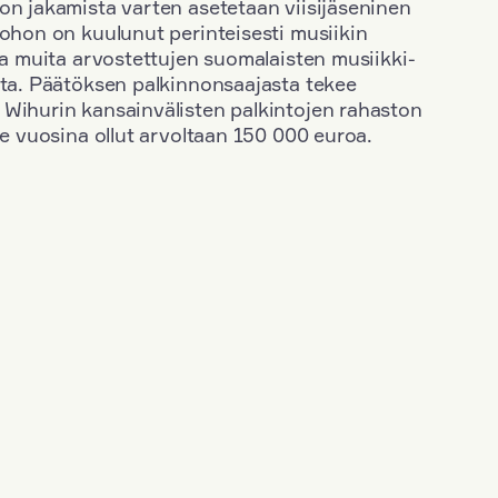
on jakamista varten asetetaan viisijäseninen
johon on kuulunut perinteisesti musiikin
 ja muita arvostettujen suomalaisten musiikki-
sta. Päätöksen palkinnonsaajasta tekee
 Wihurin kansainvälisten palkintojen rahaston
ime vuosina ollut arvoltaan 150 000 euroa.
+
Vuosi: 1953
+