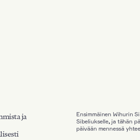
Ensimmäinen Wihurin Sib
mmista ja
Sibeliukselle
,
ja tähän p
päivään mennessä yhtee
lisesti