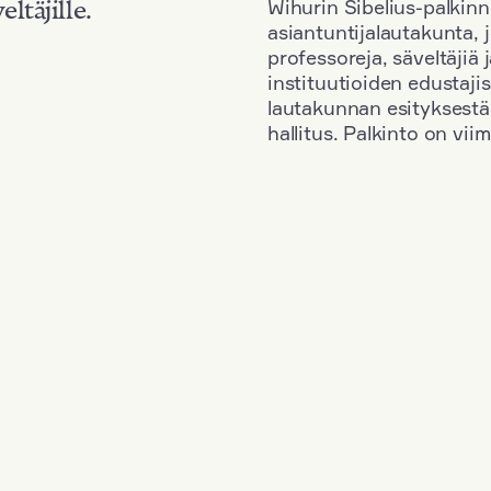
Wihurin Sibelius-palkinn
eltäjille.
asiantuntijalautakunta, 
professoreja, säveltäjiä
instituutioiden edustaji
lautakunnan esityksestä
hallitus. Palkinto on vi
Kansallisuus: South Korea