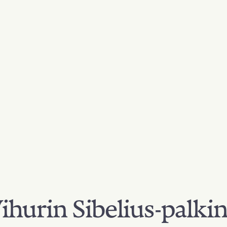
hurin Sibelius-palki