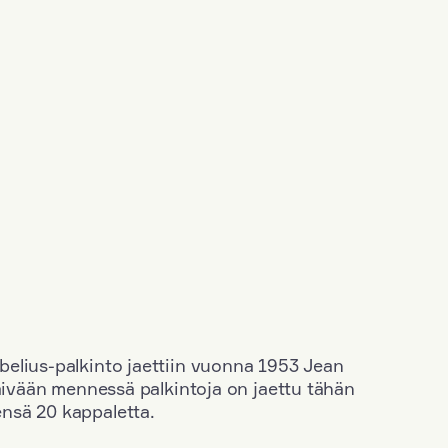
elius-palkinto jaettiin vuonna 1953 Jean
äivään mennessä palkintoja on jaettu tähän
nsä 20 kappaletta.