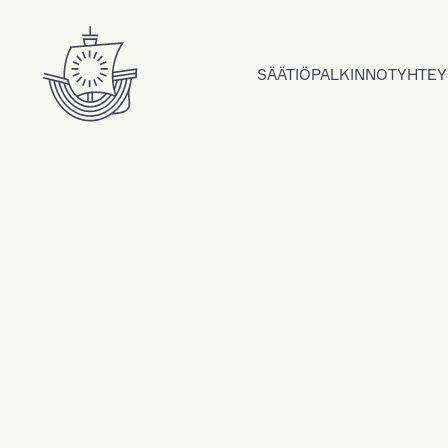
Hyppää sisältöön
SÄÄTIÖ
PALKINNOT
YHTEY