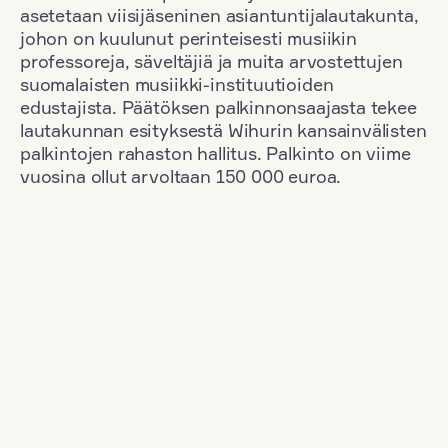
asetetaan viisijäseninen asiantuntijalautakunta,
johon on kuulunut perinteisesti musiikin
professoreja, säveltäjiä ja muita arvostettujen
suomalaisten musiikki-instituutioiden
edustajista. Päätöksen palkinnonsaajasta tekee
lautakunnan esityksestä Wihurin kansainvälisten
palkintojen rahaston hallitus. Palkinto on viime
vuosina ollut arvoltaan 150 000 euroa.
Suodata
Kansallisuus: South Korea
+
Vuosi: 2012
+