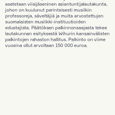
asetetaan viisijäseninen asiantuntijalautakunta,
johon on kuulunut perinteisesti musiikin
professoreja, säveltäjiä ja muita arvostettujen
suomalaisten musiikki-instituutioiden
edustajista. Päätöksen palkinnonsaajasta tekee
lautakunnan esityksestä Wihurin kansainvälisten
palkintojen rahaston hallitus. Palkinto on viime
vuosina ollut arvoltaan 150 000 euroa.
Suodata
Kansallisuus: South Korea
+
Vuosi: 1965
+