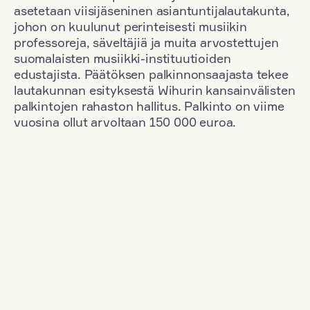
asetetaan viisijäseninen asiantuntijalautakunta,
johon on kuulunut perinteisesti musiikin
professoreja, säveltäjiä ja muita arvostettujen
suomalaisten musiikki-instituutioiden
edustajista. Päätöksen palkinnonsaajasta tekee
lautakunnan esityksestä Wihurin kansainvälisten
palkintojen rahaston hallitus. Palkinto on viime
vuosina ollut arvoltaan 150 000 euroa.
Suodata
Kansallisuus: South Korea
+
Vuosi: 1953
+