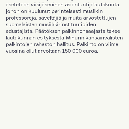
asetetaan viisijäseninen asiantuntijalautakunta,
johon on kuulunut perinteisesti musiikin
professoreja, säveltäjiä ja muita arvostettujen
suomalaisten musiikki-instituutioiden
edustajista. Päätöksen palkinnonsaajasta tekee
lautakunnan esityksestä Wihurin kansainvälisten
palkintojen rahaston hallitus. Palkinto on viime
vuosina ollut arvoltaan 150 000 euroa.
Suodata
Kansallisuus: South Korea
+
Vuosi: 1958
+