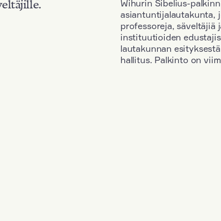
Wihurin Sibelius-palkinn
eltäjille.
asiantuntijalautakunta, 
professoreja, säveltäjiä
instituutioiden edustaji
lautakunnan esityksestä
hallitus. Palkinto on vi
Kansallisuus: South Korea