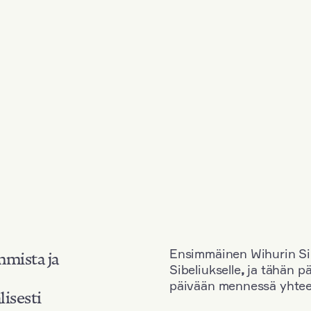
Ensimmäinen Wihurin Sib
mmista ja
Sibeliukselle
,
ja tähän p
päivään mennessä yhtee
lisesti