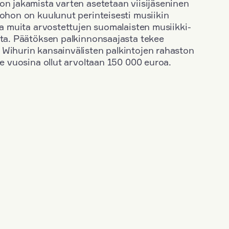
on jakamista varten asetetaan viisijäseninen
johon on kuulunut perinteisesti musiikin
 ja muita arvostettujen suomalaisten musiikki-
sta. Päätöksen palkinnonsaajasta tekee
 Wihurin kansainvälisten palkintojen rahaston
ime vuosina ollut arvoltaan 150 000 euroa.
+
Vuosi: 1971
+