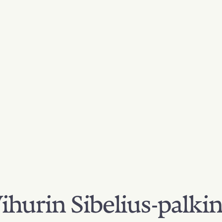
hurin Sibelius-palki