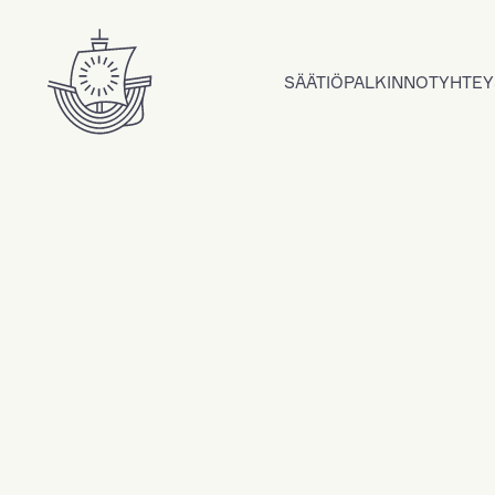
Hyppää sisältöön
SÄÄTIÖ
PALKINNOT
YHTEY