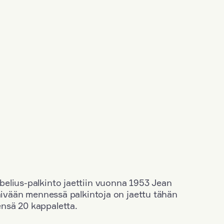
elius-palkinto jaettiin vuonna 1953 Jean
äivään mennessä palkintoja on jaettu tähän
nsä 20 kappaletta.