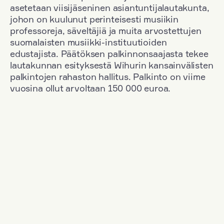
asetetaan viisijäseninen asiantuntijalautakunta,
johon on kuulunut perinteisesti musiikin
professoreja, säveltäjiä ja muita arvostettujen
suomalaisten musiikki-instituutioiden
edustajista. Päätöksen palkinnonsaajasta tekee
lautakunnan esityksestä Wihurin kansainvälisten
palkintojen rahaston hallitus. Palkinto on viime
vuosina ollut arvoltaan 150 000 euroa.
Suodata
Kansallisuus: South Korea
+
Vuosi: 1953
+