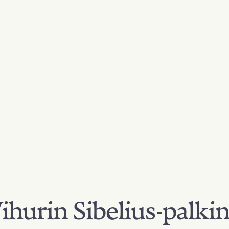
hurin Sibelius-palki