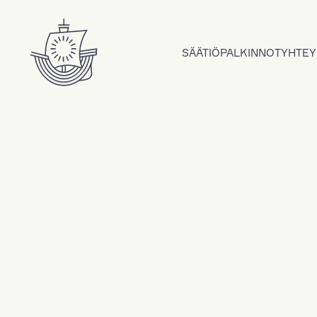
Hyppää sisältöön
SÄÄTIÖ
PALKINNOT
YHTEY