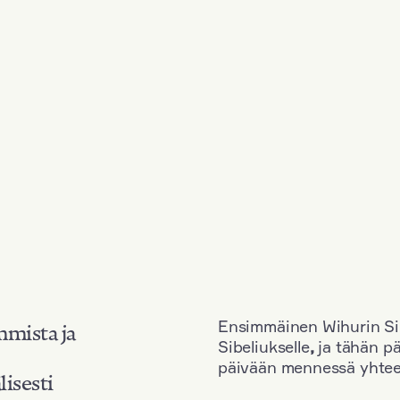
Ensimmäinen Wihurin Sib
mmista ja
Sibeliukselle
,
ja tähän p
päivään mennessä yhtee
lisesti