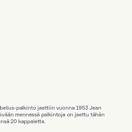
elius-palkinto jaettiin vuonna 1953 Jean
äivään mennessä palkintoja on jaettu tähän
nsä 20 kappaletta.