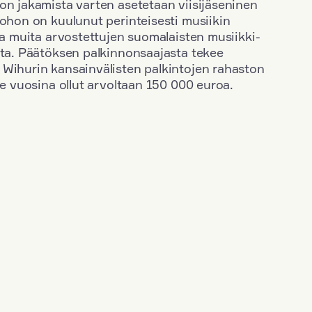
on jakamista varten asetetaan viisijäseninen
johon on kuulunut perinteisesti musiikin
 ja muita arvostettujen suomalaisten musiikki-
sta. Päätöksen palkinnonsaajasta tekee
 Wihurin kansainvälisten palkintojen rahaston
ime vuosina ollut arvoltaan 150 000 euroa.
+
Vuosi: 2015
+