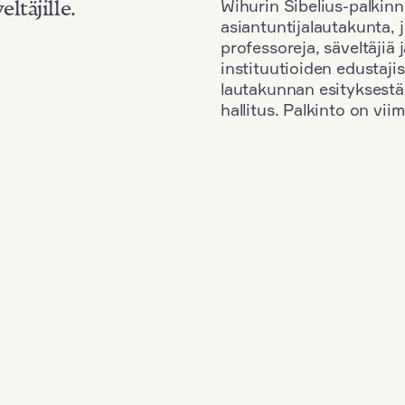
Wihurin Sibelius-palkinn
eltäjille.
asiantuntijalautakunta, 
professoreja, säveltäjiä
instituutioiden edustaji
lautakunnan esityksestä
hallitus. Palkinto on vi
Kansallisuus: South Korea