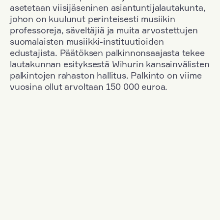
asetetaan viisijäseninen asiantuntijalautakunta,
johon on kuulunut perinteisesti musiikin
professoreja, säveltäjiä ja muita arvostettujen
suomalaisten musiikki-instituutioiden
edustajista. Päätöksen palkinnonsaajasta tekee
lautakunnan esityksestä Wihurin kansainvälisten
palkintojen rahaston hallitus. Palkinto on viime
vuosina ollut arvoltaan 150 000 euroa.
Suodata
Kansallisuus: South Korea
+
Vuosi: 1963
+