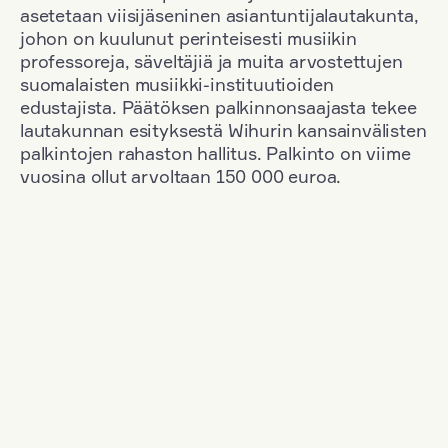
asetetaan viisijäseninen asiantuntijalautakunta,
johon on kuulunut perinteisesti musiikin
professoreja, säveltäjiä ja muita arvostettujen
suomalaisten musiikki-instituutioiden
edustajista. Päätöksen palkinnonsaajasta tekee
lautakunnan esityksestä Wihurin kansainvälisten
palkintojen rahaston hallitus. Palkinto on viime
vuosina ollut arvoltaan 150 000 euroa.
Suodata
Kansallisuus: South Korea
+
Vuosi: 2015
+