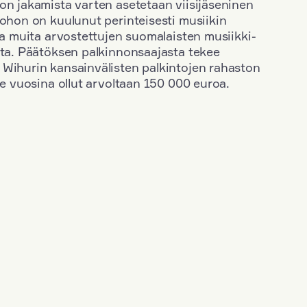
on jakamista varten asetetaan viisijäseninen
johon on kuulunut perinteisesti musiikin
 ja muita arvostettujen suomalaisten musiikki-
sta. Päätöksen palkinnonsaajasta tekee
 Wihurin kansainvälisten palkintojen rahaston
ime vuosina ollut arvoltaan 150 000 euroa.
+
Vuosi: 1963
+