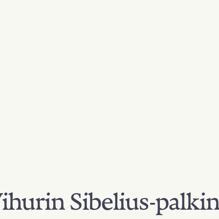
hurin Sibelius-palki