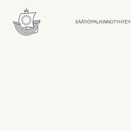
Hyppää sisältöön
SÄÄTIÖ
PALKINNOT
YHTEY