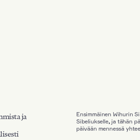
Ensimmäinen Wihurin Sib
mmista ja
Sibeliukselle
,
ja tähän p
päivään mennessä yhtee
lisesti