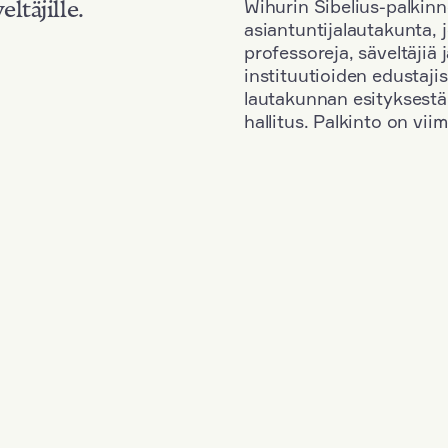
Wihurin Sibelius-palkinn
eltäjille.
asiantuntijalautakunta, 
professoreja, säveltäjiä
instituutioiden edustaji
lautakunnan esityksestä
hallitus. Palkinto on vi
Kansallisuus: South Korea