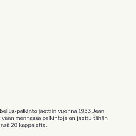
elius-palkinto jaettiin vuonna 1953 Jean
äivään mennessä palkintoja on jaettu tähän
nsä 20 kappaletta.