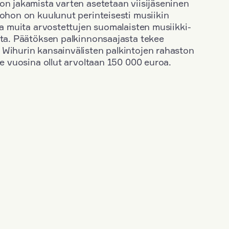
on jakamista varten asetetaan viisijäseninen
johon on kuulunut perinteisesti musiikin
 ja muita arvostettujen suomalaisten musiikki-
sta. Päätöksen palkinnonsaajasta tekee
 Wihurin kansainvälisten palkintojen rahaston
ime vuosina ollut arvoltaan 150 000 euroa.
+
Vuosi: 2003
+