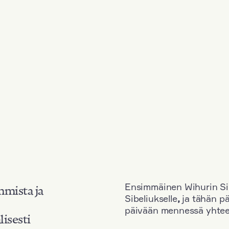
Ensimmäinen Wihurin Sib
mmista ja
Sibeliukselle
,
ja tähän p
päivään mennessä yhtee
lisesti