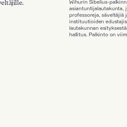
Wihurin Sibelius-palkinn
eltäjille.
asiantuntijalautakunta, 
professoreja, säveltäjiä
instituutioiden edustaji
lautakunnan esityksestä
hallitus. Palkinto on vi
Kansallisuus: South Korea