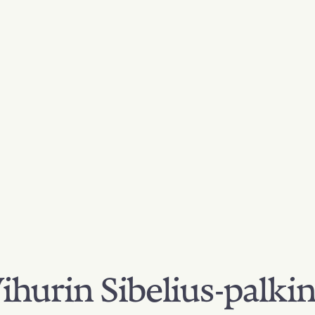
hurin Sibelius-palki