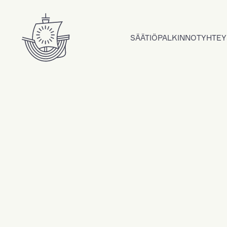
Hyppää sisältöön
SÄÄTIÖ
PALKINNOT
YHTEY