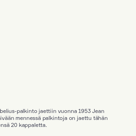
elius-palkinto jaettiin vuonna 1953 Jean
äivään mennessä palkintoja on jaettu tähän
nsä 20 kappaletta.