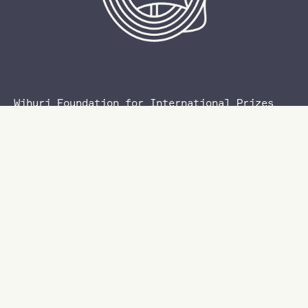
Wihuri Foundation for International Prizes
Kalliolinnantie 4
00140 Helsinki
+3589 454 2400
toimisto@wihurinrahasto.fi