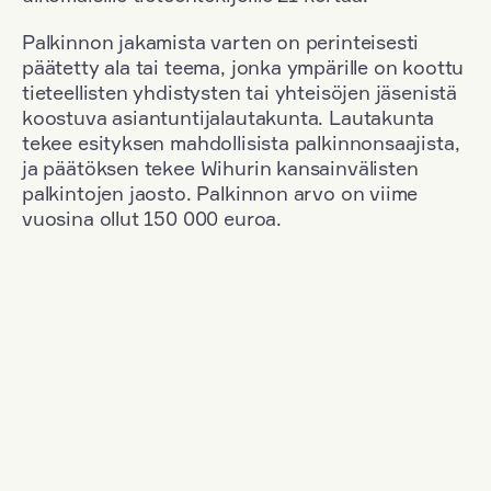
Palkinnon jakamista varten on perinteisesti
päätetty ala tai teema, jonka ympärille on koottu
tieteellisten yhdistysten tai yhteisöjen jäsenistä
koostuva asiantuntijalautakunta. Lautakunta
tekee esityksen mahdollisista palkinnonsaajista,
ja päätöksen tekee Wihurin kansainvälisten
palkintojen jaosto. Palkinnon arvo on viime
vuosina ollut 150 000 euroa.
Suodata
Kansallisuus: France
+