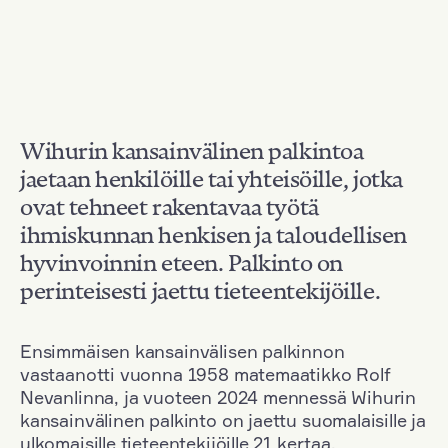
Wihurin kansainvälinen palkintoa
jaetaan henkilöille tai yhteisöille, jotka
ovat tehneet rakentavaa työtä
ihmiskunnan henkisen ja taloudellisen
hyvinvoinnin eteen. Palkinto on
perinteisesti jaettu tieteentekijöille.
Ensimmäisen kansainvälisen palkinnon
vastaanotti vuonna 1958 matemaatikko Rolf
Nevanlinna, ja vuoteen 2024 mennessä Wihurin
kansainvälinen palkinto on jaettu suomalaisille ja
ulkomaisille tieteentekijöille 21 kertaa.