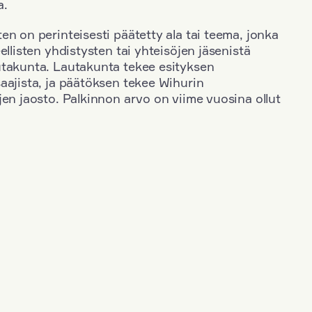
a.
en on perinteisesti päätetty ala tai teema, jonka
ellisten yhdistysten tai yhteisöjen jäsenistä
utakunta. Lautakunta tekee esityksen
aajista, ja päätöksen tekee Wihurin
jen jaosto. Palkinnon arvo on viime vuosina ollut
+
Toimiala: Taide
+