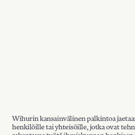
Wihurin kansainvälinen palkintoa jaeta
henkilöille tai yhteisöille, jotka ovat teh
rakentavaa työtä ihmiskunnan henkisen 