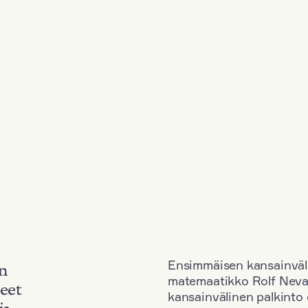
Ensimmäisen kansainväl
an
matemaatikko Rolf Neva
neet
kansainvälinen palkinto o
ja