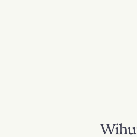
Wihur