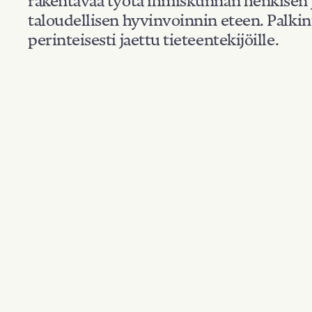
taloudellisen hyvinvoinnin eteen. Palkin
perinteisesti jaettu tieteentekijöille.
Kansallisuus: Fran
Suodata