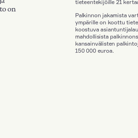
tieteentekijöille 21 kerta
to on
Palkinnon jakamista vart
ympärille on koottu tiete
koostuva asiantuntijala
mahdollisista palkinnons
kansainvälisten palkinto
150 000 euroa.
ce
+
Vuosi: 1988