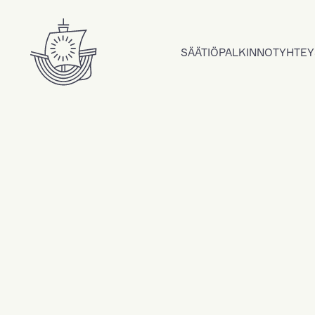
Hyppää sisältöön
SÄÄTIÖ
PALKINNOT
YHTEY