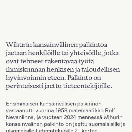
Wihurin kansainvälinen palkintoa
jaetaan henkilöille tai yhteisöille, jotka
ovat tehneet rakentavaa työtä
ihmiskunnan henkisen ja taloudellisen
hyvinvoinnin eteen. Palkinto on
perinteisesti jaettu tieteentekijöille.
Ensimmäisen kansainvälisen palkinnon
vastaanotti vuonna 1958 matemaatikko Rolf
Nevanlinna, ja vuoteen 2024 mennessä Wihurin
kansainvälinen palkinto on jaettu suomalaisille ja
ulkomaisille tieteentekijöille 21 kertaa.