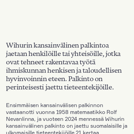
Wihurin kansainvälinen palkintoa
jaetaan henkilöille tai yhteisöille, jotka
ovat tehneet rakentavaa työtä
ihmiskunnan henkisen ja taloudellisen
hyvinvoinnin eteen. Palkinto on
perinteisesti jaettu tieteentekijöille.
Ensimmäisen kansainvälisen palkinnon
vastaanotti vuonna 1958 matemaatikko Rolf
Nevanlinna, ja vuoteen 2024 mennessä Wihurin
kansainvälinen palkinto on jaettu suomalaisille ja
ulkomaisille tieteentekijöille 21 kertaa.