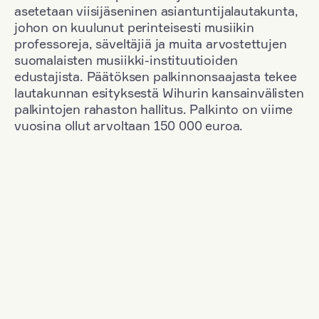
asetetaan viisijäseninen asiantuntijalautakunta,
johon on kuulunut perinteisesti musiikin
professoreja, säveltäjiä ja muita arvostettujen
suomalaisten musiikki-instituutioiden
edustajista. Päätöksen palkinnonsaajasta tekee
lautakunnan esityksestä Wihurin kansainvälisten
palkintojen rahaston hallitus. Palkinto on viime
vuosina ollut arvoltaan 150 000 euroa.
Suodata
Kansallisuus: Great Britain
+
Vuosi: 1963
+