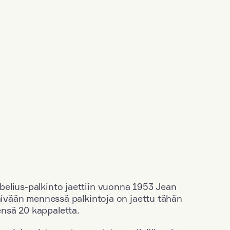
elius-palkinto jaettiin vuonna 1953 Jean
äivään mennessä palkintoja on jaettu tähän
nsä 20 kappaletta.