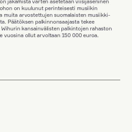
on jakamista varten asetetaan viisijäseninen
johon on kuulunut perinteisesti musiikin
 ja muita arvostettujen suomalaisten musiikki-
sta. Päätöksen palkinnonsaajasta tekee
 Wihurin kansainvälisten palkintojen rahaston
ime vuosina ollut arvoltaan 150 000 euroa.
+
Vuosi: 2020
+