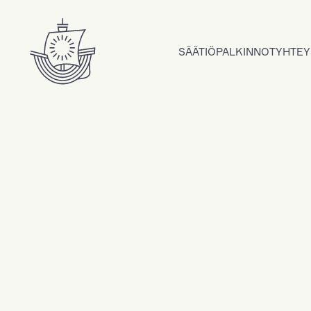
Hyppää sisältöön
SÄÄTIÖ
PALKINNOT
YHTEY