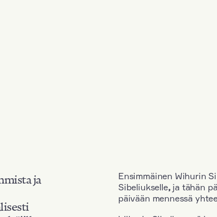
Ensimmäinen Wihurin Sib
mmista ja
Sibeliukselle
,
ja tähän p
päivään mennessä yhtee
lisesti