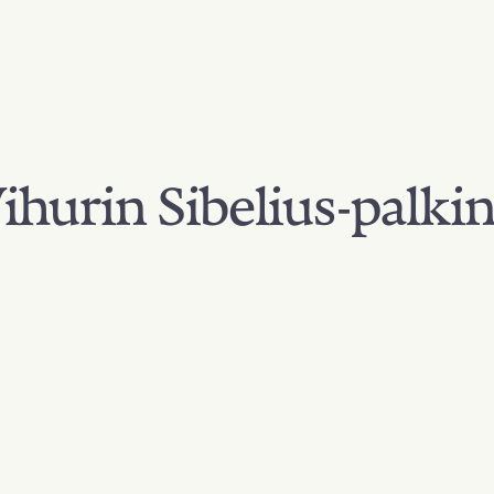
hurin Sibelius-palki