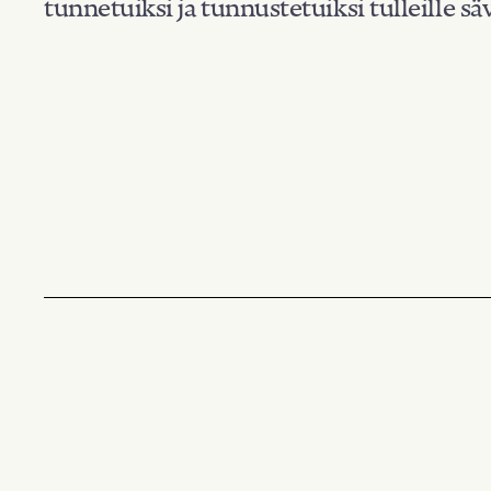
tunnetuiksi ja tunnustetuiksi tulleille säv
Suodata