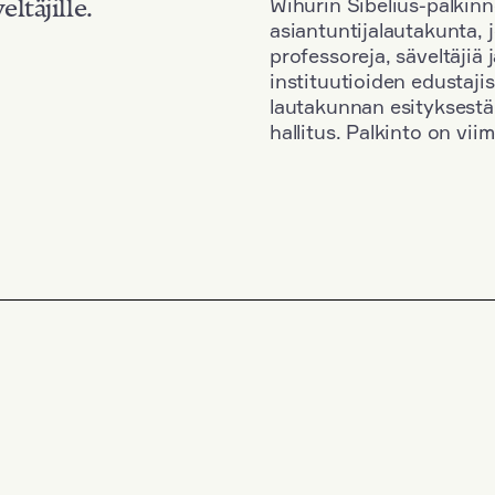
Wihurin Sibelius-palkinn
eltäjille.
asiantuntijalautakunta, 
professoreja, säveltäjiä
instituutioiden edustaji
lautakunnan esityksestä
hallitus. Palkinto on vi
Kansallisuus