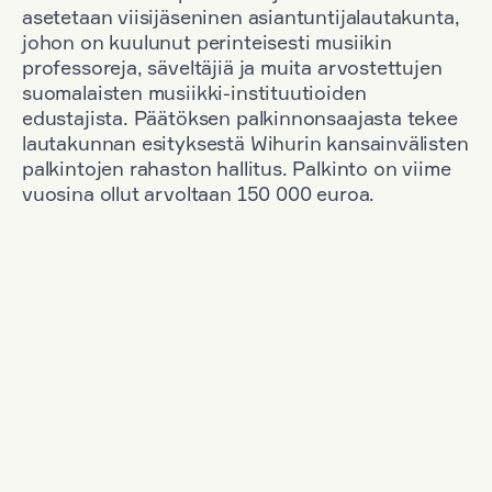
asetetaan viisijäseninen asiantuntijalautakunta,
johon on kuulunut perinteisesti musiikin
professoreja, säveltäjiä ja muita arvostettujen
suomalaisten musiikki-instituutioiden
edustajista. Päätöksen palkinnonsaajasta tekee
lautakunnan esityksestä Wihurin kansainvälisten
palkintojen rahaston hallitus. Palkinto on viime
vuosina ollut arvoltaan 150 000 euroa.
Suodata
Kansallisuus: France
+
Vuosi: 2015
+