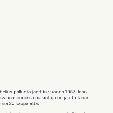
elius-palkinto jaettiin vuonna 1953 Jean
äivään mennessä palkintoja on jaettu tähän
nsä 20 kappaletta.