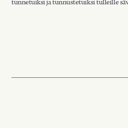
tunnetuiksi ja tunnustetuiksi tulleille säv
Suodata