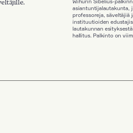
Wihurin Sibelius-palkinn
eltäjille.
asiantuntijalautakunta, 
professoreja, säveltäjiä
instituutioiden edustaji
lautakunnan esityksestä
hallitus. Palkinto on vi
Kansallisuus