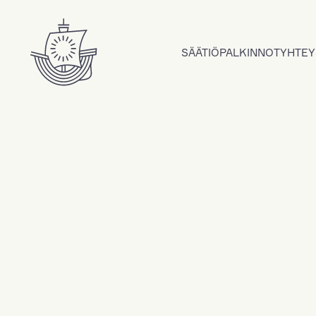
Hyppää sisältöön
SÄÄTIÖ
PALKINNOT
YHTEY