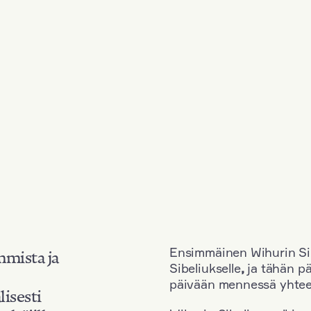
Ensimmäinen Wihurin Sib
mmista ja
Sibeliukselle
,
ja tähän p
päivään mennessä yhtee
lisesti