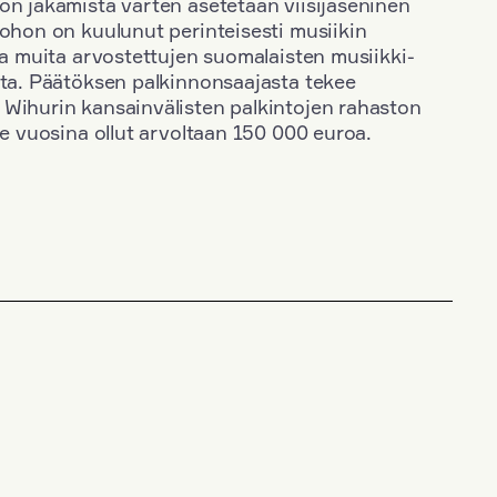
on jakamista varten asetetaan viisijäseninen
johon on kuulunut perinteisesti musiikin
 ja muita arvostettujen suomalaisten musiikki-
sta. Päätöksen palkinnonsaajasta tekee
 Wihurin kansainvälisten palkintojen rahaston
ime vuosina ollut arvoltaan 150 000 euroa.
+
Vuosi: 1958
+