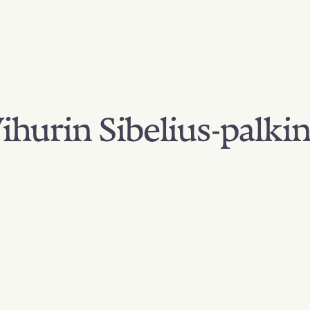
hurin Sibelius-palki