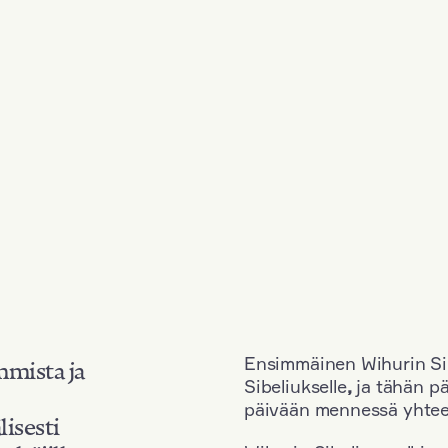
Ensimmäinen Wihurin Sib
mmista ja
Sibeliukselle
,
ja tähän p
päivään mennessä yhtee
lisesti