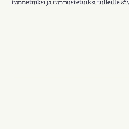
tunnetuiksi ja tunnustetuiksi tulleille säv
Suodata