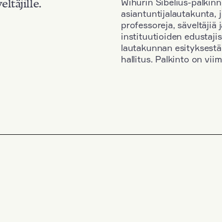
Wihurin Sibelius-palkinn
eltäjille.
asiantuntijalautakunta, 
professoreja, säveltäjiä
instituutioiden edustaji
lautakunnan esityksestä
hallitus. Palkinto on vi
Kansallisuus