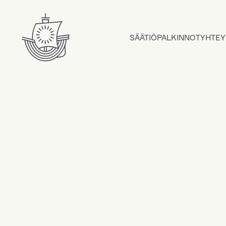
Hyppää sisältöön
SÄÄTIÖ
PALKINNOT
YHTEY