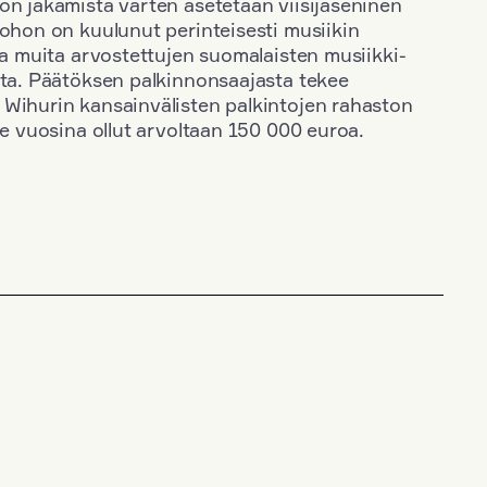
on jakamista varten asetetaan viisijäseninen
johon on kuulunut perinteisesti musiikin
 ja muita arvostettujen suomalaisten musiikki-
sta. Päätöksen palkinnonsaajasta tekee
 Wihurin kansainvälisten palkintojen rahaston
ime vuosina ollut arvoltaan 150 000 euroa.
+
Vuosi: 1971
+