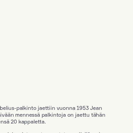
elius-palkinto jaettiin vuonna 1953 Jean
äivään mennessä palkintoja on jaettu tähän
nsä 20 kappaletta.