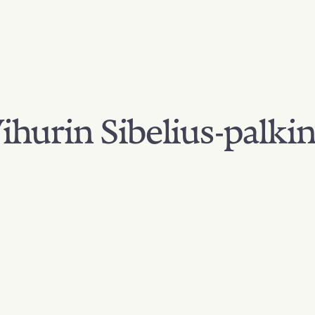
hurin Sibelius-palki