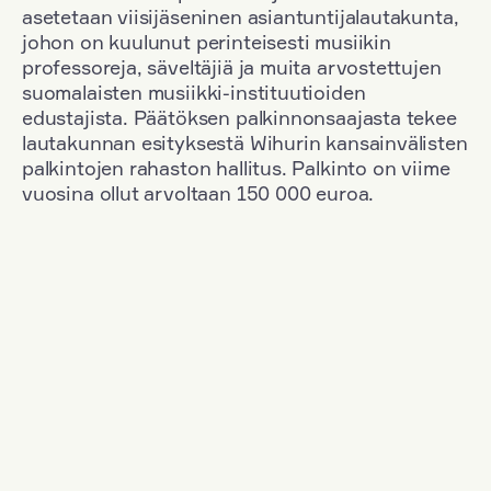
asetetaan viisijäseninen asiantuntijalautakunta,
johon on kuulunut perinteisesti musiikin
professoreja, säveltäjiä ja muita arvostettujen
suomalaisten musiikki-instituutioiden
edustajista. Päätöksen palkinnonsaajasta tekee
lautakunnan esityksestä Wihurin kansainvälisten
palkintojen rahaston hallitus. Palkinto on viime
vuosina ollut arvoltaan 150 000 euroa.
Suodata
Kansallisuus: Finland
+
Vuosi: 1971
+