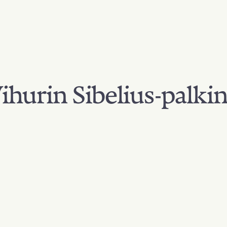
hurin Sibelius-palki