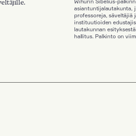
Wihurin Sibelius-palkinn
eltäjille.
asiantuntijalautakunta, 
professoreja, säveltäjiä
instituutioiden edustaji
lautakunnan esityksestä
hallitus. Palkinto on vi
Kansallisuus