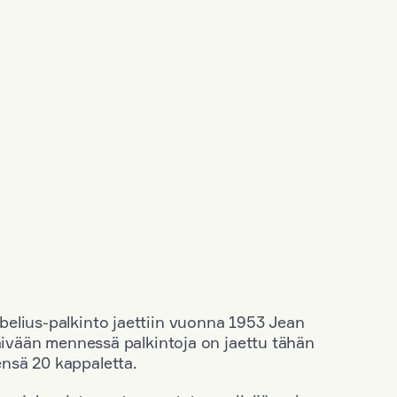
elius-palkinto jaettiin vuonna 1953 Jean
äivään mennessä palkintoja on jaettu tähän
nsä 20 kappaletta.