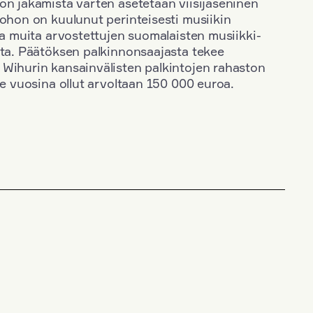
on jakamista varten asetetaan viisijäseninen
johon on kuulunut perinteisesti musiikin
 ja muita arvostettujen suomalaisten musiikki-
sta. Päätöksen palkinnonsaajasta tekee
 Wihurin kansainvälisten palkintojen rahaston
ime vuosina ollut arvoltaan 150 000 euroa.
+
Vuosi: 2020
+