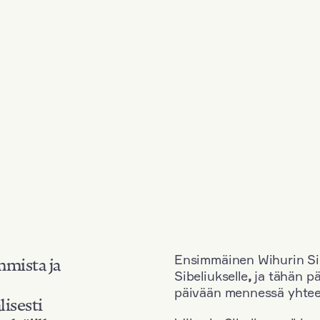
Ensimmäinen Wihurin Sib
mmista ja
Sibeliukselle
,
ja tähän p
päivään mennessä yhtee
lisesti