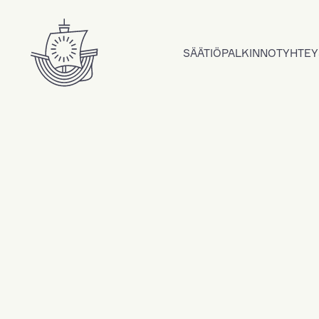
Hyppää sisältöön
SÄÄTIÖ
PALKINNOT
YHTEY