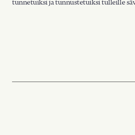
tunnetuiksi ja tunnustetuiksi tulleille säv
Suodata