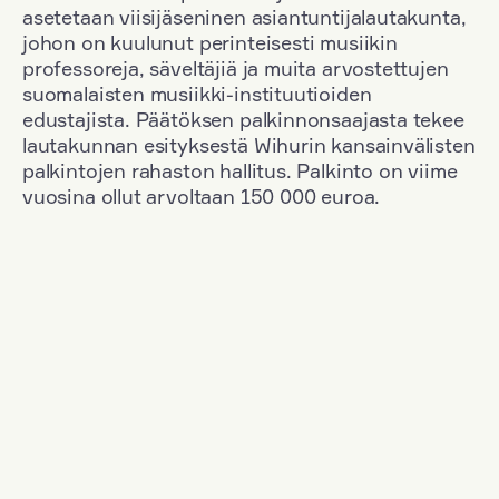
asetetaan viisijäseninen asiantuntijalautakunta,
johon on kuulunut perinteisesti musiikin
professoreja, säveltäjiä ja muita arvostettujen
suomalaisten musiikki-instituutioiden
edustajista. Päätöksen palkinnonsaajasta tekee
lautakunnan esityksestä Wihurin kansainvälisten
palkintojen rahaston hallitus. Palkinto on viime
vuosina ollut arvoltaan 150 000 euroa.
Suodata
Kansallisuus: Great Britain
+
Vuosi: 1971
+