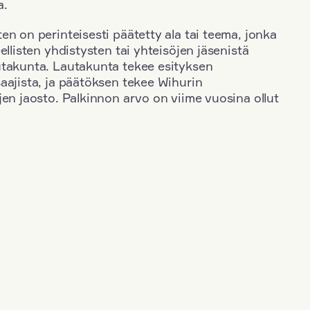
a.
en on perinteisesti päätetty ala tai teema, jonka
ellisten yhdistysten tai yhteisöjen jäsenistä
utakunta. Lautakunta tekee esityksen
aajista, ja päätöksen tekee Wihurin
jen jaosto. Palkinnon arvo on viime vuosina ollut
+
Toimiala
+