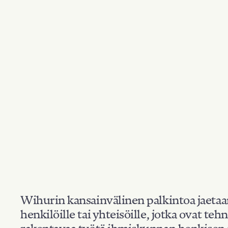
Wihurin kansainvälinen palkintoa jaeta
henkilöille tai yhteisöille, jotka ovat teh
rakentavaa työtä ihmiskunnan henkisen 