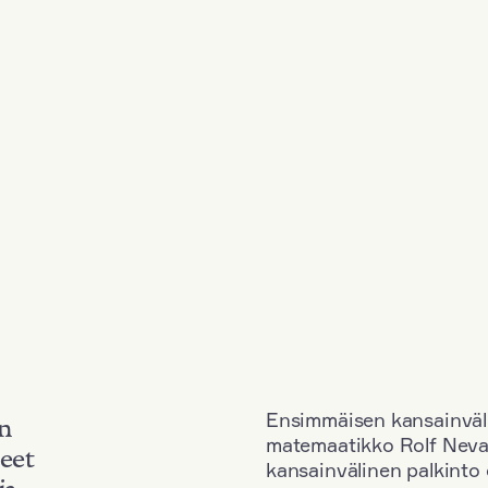
Ensimmäisen kansainväl
an
matemaatikko Rolf Neva
neet
kansainvälinen palkinto o
ja