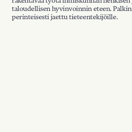
taloudellisen hyvinvoinnin eteen. Palkin
perinteisesti jaettu tieteentekijöille.
Kansallisuus: Denm
Suodata