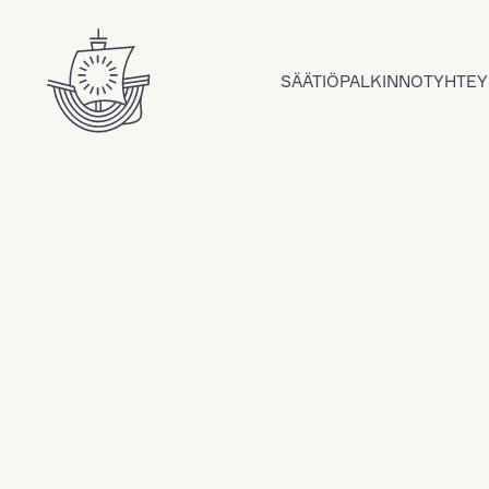
Hyppää sisältöön
SÄÄTIÖ
PALKINNOT
YHTEY