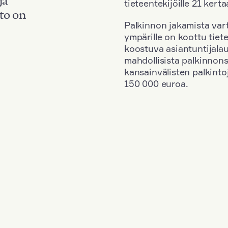
tieteentekijöille 21 kerta
to on
Palkinnon jakamista vart
ympärille on koottu tiete
koostuva asiantuntijala
mahdollisista palkinnons
kansainvälisten palkinto
150 000 euroa.
ark
+
Vuosi: 1968