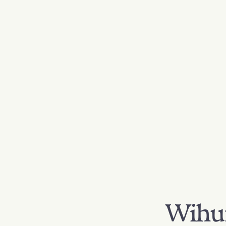
Wihur