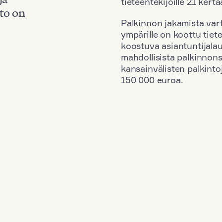
tieteentekijöille 21 kerta
to on
Palkinnon jakamista vart
ympärille on koottu tiete
koostuva asiantuntijala
mahdollisista palkinnons
kansainvälisten palkinto
150 000 euroa.
+
Vuosi: 1968