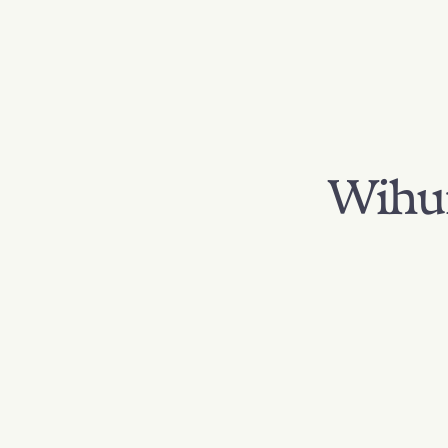
Wihur