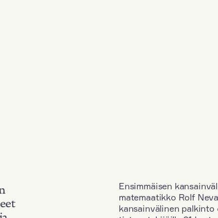
Ensimmäisen kansainväl
an
matemaatikko Rolf Neva
neet
kansainvälinen palkinto o
ja