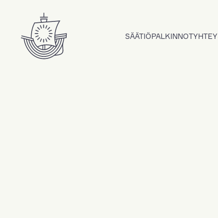
Hyppää sisältöön
SÄÄTIÖ
PALKINNOT
YHTEY