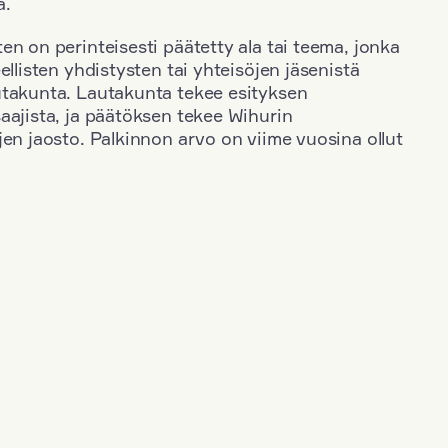
a.
en on perinteisesti päätetty ala tai teema, jonka
ellisten yhdistysten tai yhteisöjen jäsenistä
utakunta. Lautakunta tekee esityksen
aajista, ja päätöksen tekee Wihurin
jen jaosto. Palkinnon arvo on viime vuosina ollut
+
Toimiala
+