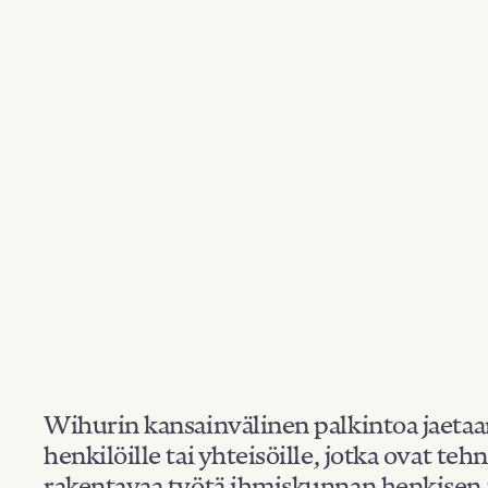
Wihurin kansainvälinen palkintoa jaeta
henkilöille tai yhteisöille, jotka ovat teh
rakentavaa työtä ihmiskunnan henkisen 