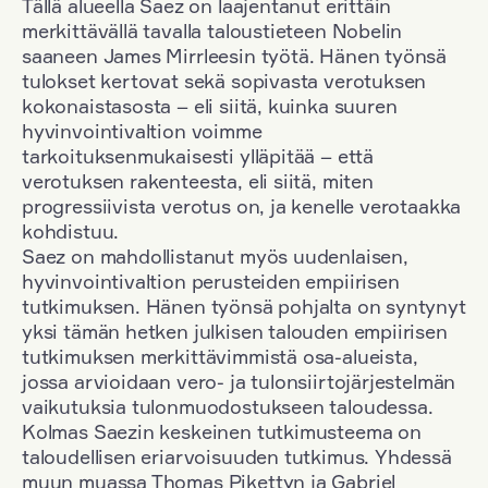
Tällä alueella Saez on laajentanut erittäin
merkittävällä tavalla taloustieteen Nobelin
saaneen James Mirrleesin työtä. Hänen työnsä
tulokset kertovat sekä sopivasta verotuksen
kokonaistasosta – eli siitä, kuinka suuren
hyvinvointivaltion voimme
tarkoituksenmukaisesti ylläpitää – että
verotuksen rakenteesta, eli siitä, miten
progressiivista verotus on, ja kenelle verotaakka
kohdistuu.
Saez on mahdollistanut myös uudenlaisen,
hyvinvointivaltion perusteiden empiirisen
tutkimuksen. Hänen työnsä pohjalta on syntynyt
yksi tämän hetken julkisen talouden empiirisen
tutkimuksen merkittävimmistä osa-alueista,
jossa arvioidaan vero- ja tulonsiirtojärjestelmän
vaikutuksia tulonmuodostukseen taloudessa.
Kolmas Saezin keskeinen tutkimusteema on
taloudellisen eriarvoisuuden tutkimus. Yhdessä
muun muassa Thomas Pikettyn ja Gabriel