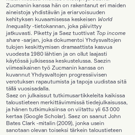
Zucmanin kanssa hän on rakentanut eri maiden
aineistoja yhdistävän ja eriarvoisuuden
kehityksen kuvaamisessa keskeisen
World
Inequality
-tietokannan, joka päivittyy
jatkuvasti. Piketty ja Saez tuottivat
Top income
share
-sarjan, joka dokumentoi Yhdysvaltojen
tulojen keskittymisen dramaattista kasvua
vuodesta 1980 lähtien ja on ollut laajasti
käytössä julkisessa keskustelussa. Saezin
viimeaikainen työ Zucmanin kanssa on
kuvannut Yhdysvaltojen progressiivisen
verotuksen rapautumista ja tapoja uudistaa sitä
tällä vuosisadalla.
Saez on julkaissut tutkimusartikkeleita kaikissa
taloustieteen merkittävimmissä tiedejulkaisussa,
ja hänen tutkimuksiinsa on viitattu yli 63 000
kertaa (Google Scholar). Saez on saanut John
Bates Clark -mitalin (2009), jonka usein
sanotaan olevan toiseksi tärkein taloustieteen