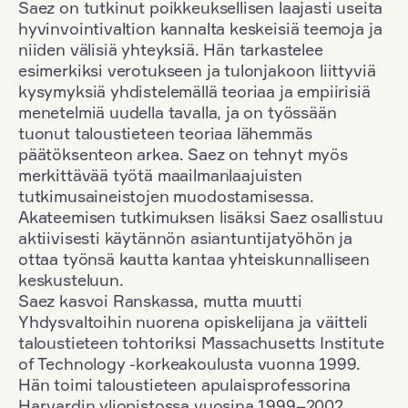
Saez on tutkinut poikkeuksellisen laajasti useita
hyvinvointivaltion kannalta keskeisiä teemoja ja
niiden välisiä yhteyksiä. Hän tarkastelee
esimerkiksi verotukseen ja tulonjakoon liittyviä
kysymyksiä yhdistelemällä teoriaa ja empiirisiä
menetelmiä uudella tavalla, ja on työssään
tuonut taloustieteen teoriaa lähemmäs
päätöksenteon arkea. Saez on tehnyt myös
merkittävää työtä maailmanlaajuisten
tutkimusaineistojen muodostamisessa.
Akateemisen tutkimuksen lisäksi Saez osallistuu
aktiivisesti käytännön asiantuntijatyöhön ja
ottaa työnsä kautta kantaa yhteiskunnalliseen
keskusteluun.
Saez kasvoi Ranskassa, mutta muutti
Yhdysvaltoihin nuorena opiskelijana ja väitteli
taloustieteen tohtoriksi Massachusetts Institute
of Technology -korkeakoulusta vuonna 1999.
Hän toimi taloustieteen apulaisprofessorina
Harvardin yliopistossa vuosina 1999–2002