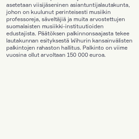
asetetaan viisijäseninen asiantuntijalautakunta,
johon on kuulunut perinteisesti musiikin
professoreja, säveltäjiä ja muita arvostettujen
suomalaisten musiikki-instituutioiden
edustajista. Päätöksen palkinnonsaajasta tekee
lautakunnan esityksestä Wihurin kansainvälisten
palkintojen rahaston hallitus. Palkinto on viime
vuosina ollut arvoltaan 150 000 euroa.
Suodata
Kansallisuus: Germany
+
Vuosi: 1971
+