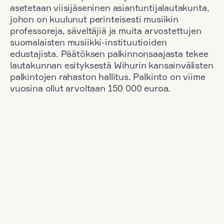
asetetaan viisijäseninen asiantuntijalautakunta,
johon on kuulunut perinteisesti musiikin
professoreja, säveltäjiä ja muita arvostettujen
suomalaisten musiikki-instituutioiden
edustajista. Päätöksen palkinnonsaajasta tekee
lautakunnan esityksestä Wihurin kansainvälisten
palkintojen rahaston hallitus. Palkinto on viime
vuosina ollut arvoltaan 150 000 euroa.
Suodata
Kansallisuus: South Korea
+
Vuosi: 1971
+