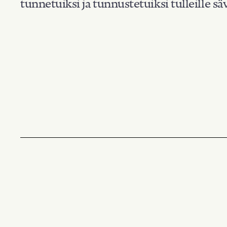
tunnetuiksi ja tunnustetuiksi tulleille säv
Suodata