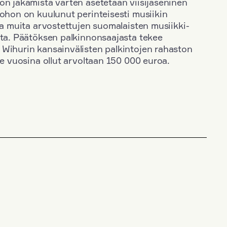
on jakamista varten asetetaan viisijäseninen
johon on kuulunut perinteisesti musiikin
 ja muita arvostettujen suomalaisten musiikki-
sta. Päätöksen palkinnonsaajasta tekee
 Wihurin kansainvälisten palkintojen rahaston
ime vuosina ollut arvoltaan 150 000 euroa.
+
Vuosi: 1963
+