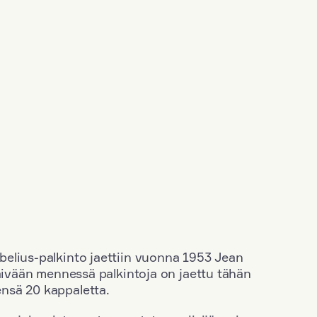
elius-palkinto jaettiin vuonna 1953 Jean
äivään mennessä palkintoja on jaettu tähän
nsä 20 kappaletta.