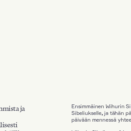
Ensimmäinen Wihurin Sib
mmista ja
Sibeliukselle
,
ja tähän p
päivään mennessä yhtee
lisesti