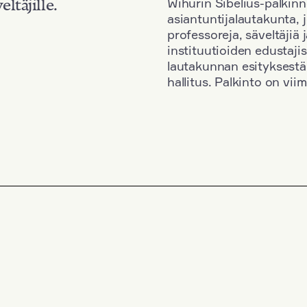
Wihurin Sibelius-palkinn
eltäjille.
asiantuntijalautakunta, 
professoreja, säveltäjiä
instituutioiden edustaji
lautakunnan esityksestä
hallitus. Palkinto on vi
Kansallisuus