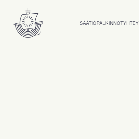
Hyppää sisältöön
SÄÄTIÖ
PALKINNOT
YHTEY