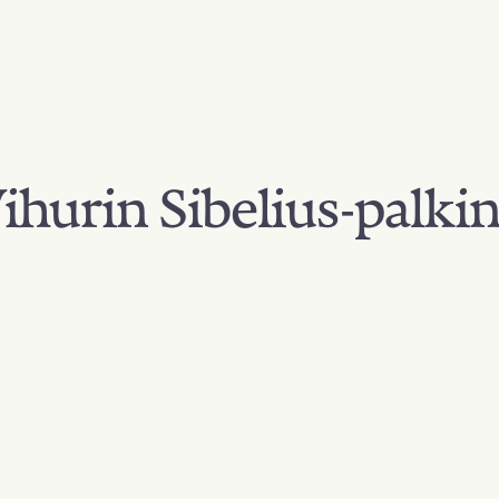
hurin Sibelius-palki