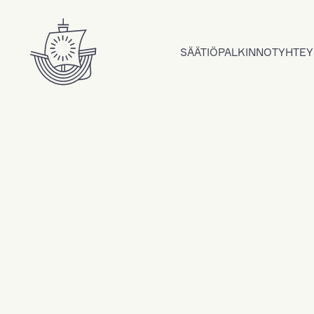
Hyppää sisältöön
SÄÄTIÖ
PALKINNOT
YHTEY