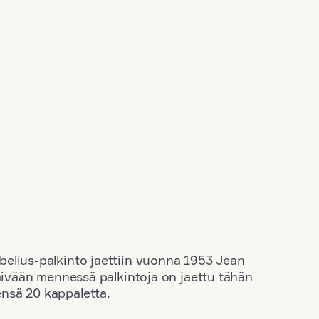
elius-palkinto jaettiin vuonna 1953 Jean
äivään mennessä palkintoja on jaettu tähän
nsä 20 kappaletta.