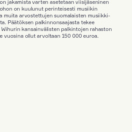
on jakamista varten asetetaan viisijäseninen
johon on kuulunut perinteisesti musiikin
 ja muita arvostettujen suomalaisten musiikki-
sta. Päätöksen palkinnonsaajasta tekee
 Wihurin kansainvälisten palkintojen rahaston
ime vuosina ollut arvoltaan 150 000 euroa.
+
Vuosi: 1971
+