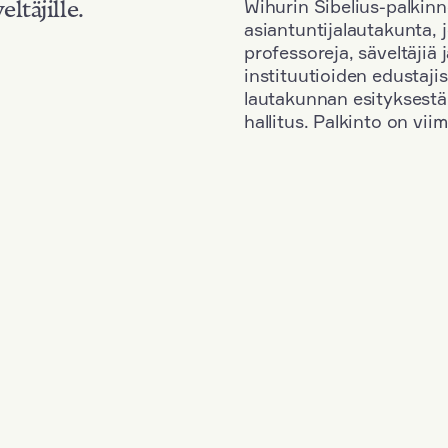
Wihurin Sibelius-palkinn
eltäjille.
asiantuntijalautakunta, 
professoreja, säveltäjiä
instituutioiden edustaji
lautakunnan esityksestä
hallitus. Palkinto on vi
Kansallisuus: Austria