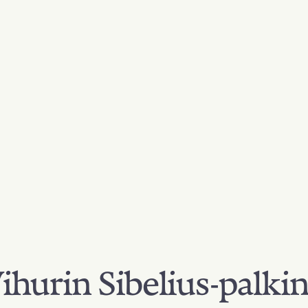
hurin Sibelius-palki