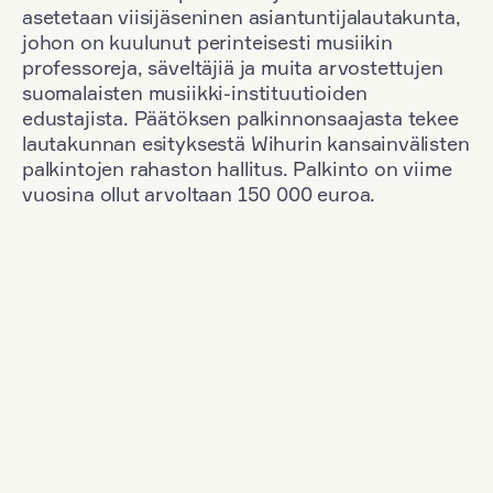
asetetaan viisijäseninen asiantuntijalautakunta,
johon on kuulunut perinteisesti musiikin
professoreja, säveltäjiä ja muita arvostettujen
suomalaisten musiikki-instituutioiden
edustajista. Päätöksen palkinnonsaajasta tekee
lautakunnan esityksestä Wihurin kansainvälisten
palkintojen rahaston hallitus. Palkinto on viime
vuosina ollut arvoltaan 150 000 euroa.
Suodata
Kansallisuus: Great Britain
+
Vuosi: 1971
+