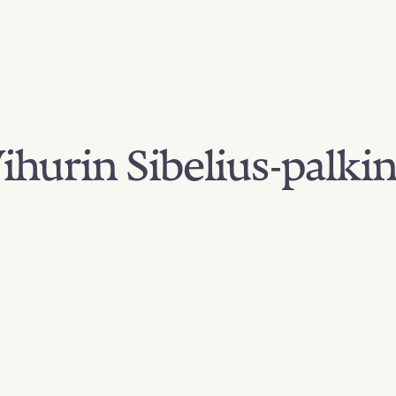
hurin Sibelius-palki