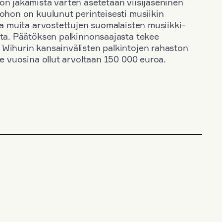
on jakamista varten asetetaan viisijäseninen
johon on kuulunut perinteisesti musiikin
 ja muita arvostettujen suomalaisten musiikki-
sta. Päätöksen palkinnonsaajasta tekee
 Wihurin kansainvälisten palkintojen rahaston
ime vuosina ollut arvoltaan 150 000 euroa.
+
Vuosi: 2015
+