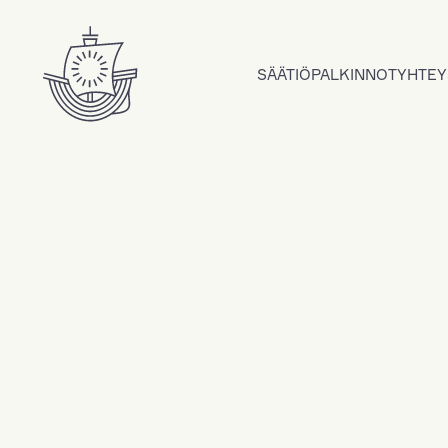
Hyppää sisältöön
SÄÄTIÖ
PALKINNOT
YHTEY