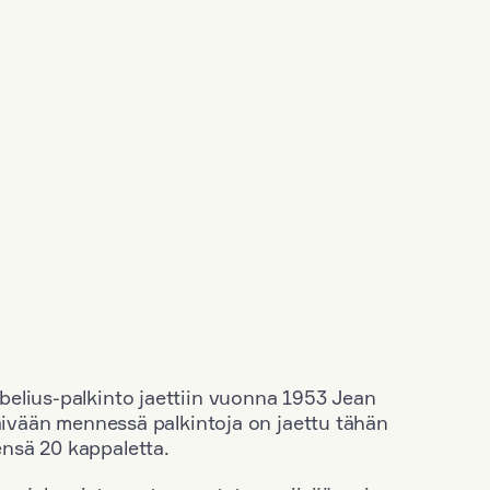
elius-palkinto jaettiin vuonna 1953 Jean
äivään mennessä palkintoja on jaettu tähän
nsä 20 kappaletta.