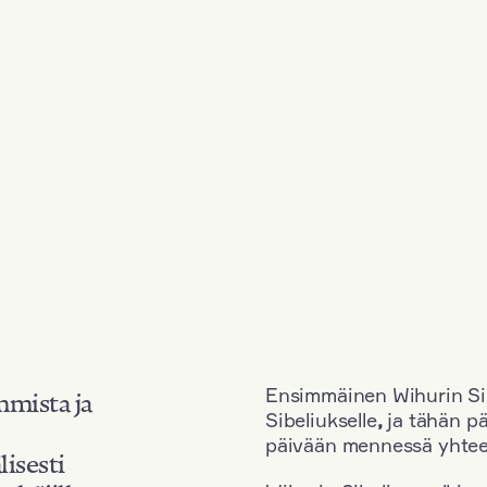
Ensimmäinen Wihurin Sib
mmista ja
Sibeliukselle
,
ja tähän p
päivään mennessä yhtee
lisesti