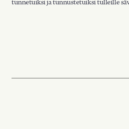
tunnetuiksi ja tunnustetuiksi tulleille säv
Suodata