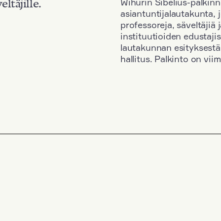
Wihurin Sibelius-palkinn
eltäjille.
asiantuntijalautakunta, 
professoreja, säveltäjiä
instituutioiden edustaji
lautakunnan esityksestä
hallitus. Palkinto on vi
Kansallisuus