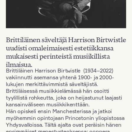
Brittiläinen säveltäjä Harrison Birtwistle
uudisti omaleimaisesti estetiikkansa
mukaisesti perinteistä musiikillista
ilmaisua.
Brittiläinen Harrison Birtwistle (1934–2022)
vakiinnutti asemansa yhtenä 1900- ja 2000-
lukujen merkittävimmistä säveltäjistä.
Brittiläisessä musiikkielämässä hän osoitti
tyylillistä rohkeutta, joka on heijastunut laajasti
kansainväliseen musiikkikenttään.
Hän opiskeli ensin Manchesterissa ja jatkoi
myöhemmin opintojaan Princetonin yliopistossa
Yhdysvalloissa. Tältä ajalta ovat peräisin hänen
ensimmäiset menestysteoksensa: ooppera