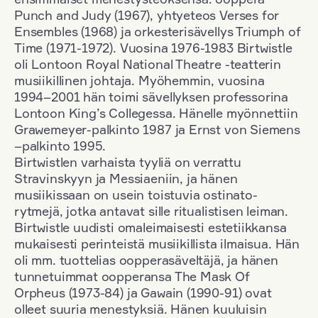
Punch and Judy (1967), yhtyeteos Verses for
Ensembles (1968) ja orkesterisävellys Triumph of
Time (1971-1972). Vuosina 1976-1983 Birtwistle
oli Lontoon Royal National Theatre -teatterin
musiikillinen johtaja. Myöhemmin, vuosina
1994–2001 hän toimi sävellyksen professorina
Lontoon King’s Collegessa. Hänelle myönnettiin
Grawemeyer-palkinto 1987 ja Ernst von Siemens
–palkinto 1995.
Birtwistlen varhaista tyyliä on verrattu
Stravinskyyn ja Messiaeniin, ja hänen
musiikissaan on usein toistuvia ostinato-
rytmejä, jotka antavat sille ritualistisen leiman.
Birtwistle uudisti omaleimaisesti estetiikkansa
mukaisesti perinteistä musiikillista ilmaisua. Hän
oli mm. tuottelias oopperasäveltäjä, ja hänen
tunnetuimmat oopperansa The Mask Of
Orpheus (1973-84) ja Gawain (1990-91) ovat
olleet suuria menestyksiä. Hänen kuuluisin