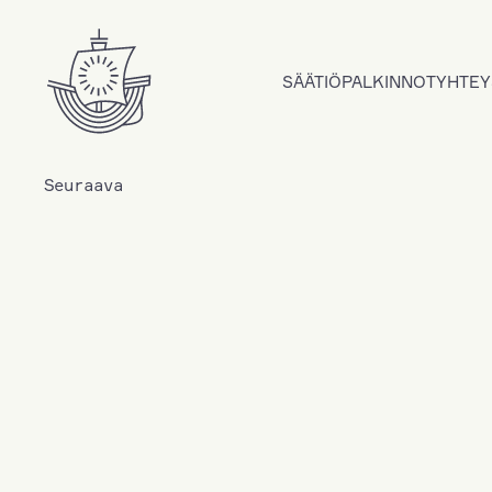
Hyppää sisältöön
SÄÄTIÖ
PALKINNOT
YHTEY
Seuraava