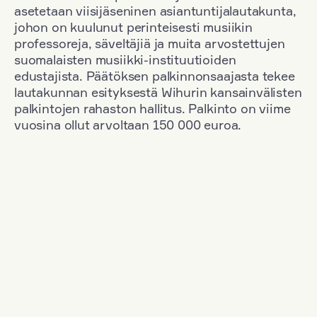
asetetaan viisijäseninen asiantuntijalautakunta,
johon on kuulunut perinteisesti musiikin
professoreja, säveltäjiä ja muita arvostettujen
suomalaisten musiikki-instituutioiden
edustajista. Päätöksen palkinnonsaajasta tekee
lautakunnan esityksestä Wihurin kansainvälisten
palkintojen rahaston hallitus. Palkinto on viime
vuosina ollut arvoltaan 150 000 euroa.
Suodata
Kansallisuus: Great Britain
+
Vuosi: 1971
+